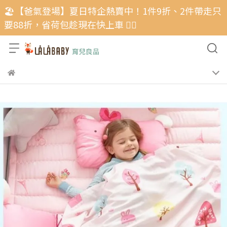
🏖️【爸氣登場】夏日特企熱賣中！1件9折、2件帶走只
要88折，省荷包趁現在快上車 🏃‍♂️