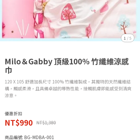
1
/
5
Milo＆Gabby 頂級100% 竹纖維涼感
巾
120 X 105 舒適加長尺寸 100% 竹纖維製成，其獨特的天然纖維結
構，觸感柔滑，且具備卓越的導熱性能，接觸肌膚即能感受到清爽
涼意。
優惠折扣
NT$990
NT$1,380
商品編號:
BG-MDBA-001