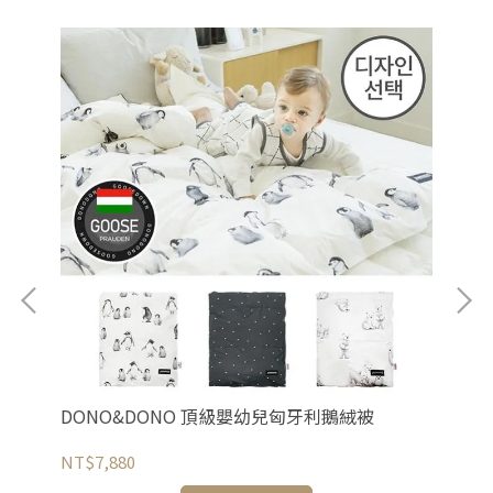
寸
DONO&DONO 頂級嬰幼兒匈牙利鵝絨被
Bo
八
NT$7,880
NT