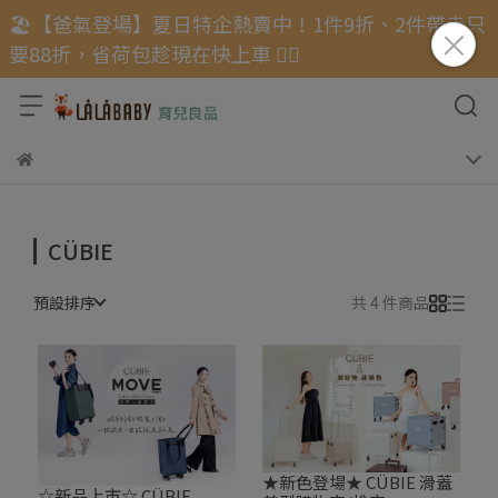
🏖️【爸氣登場】夏日特企熱賣中！1件9折、2件帶走只
要88折，省荷包趁現在快上車 🏃‍♂️
CÜBIE
預設排序
共 4 件商品
★新色登場★ CÜBIE 滑蓋
☆新品上市☆ CÜBIE