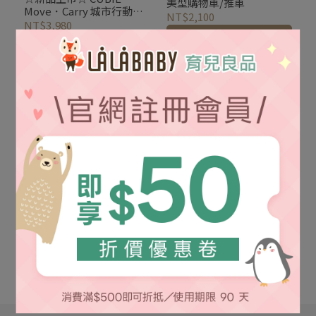
美型購物車/推車
Move．Carry 城市行動載
NT$2,100
具
NT$3,980
加入購物車
加入購物車
【配件】CÜBIE 滑蓋美型
購物車專用配件
☆新品上市☆【配件】
NT$140
CÜBIE HOOK 多用途掛鉤
加入購物車
- 雙層固定升級版
NT$230
加入購物車