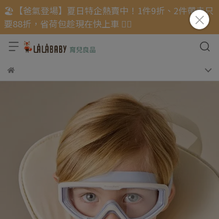
🏖️【爸氣登場】夏日特企熱賣中！1件9折、2件帶走只
要88折，省荷包趁現在快上車 🏃‍♂️