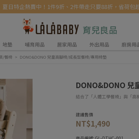
】夏日特企熱賣中！1件9折、2件帶走只要88折，省荷包趁現在
地墊
哺育用品
居家用品
外出用品
廚房用
桌/餐椅
DONO&DONO 兒童高腳椅/成長型餐椅/專用椅墊
DONO&DONO 
結合了「人體工學餐椅」與「高
建議售價
NT$1,490
商品編號:
GL-DTHC-001