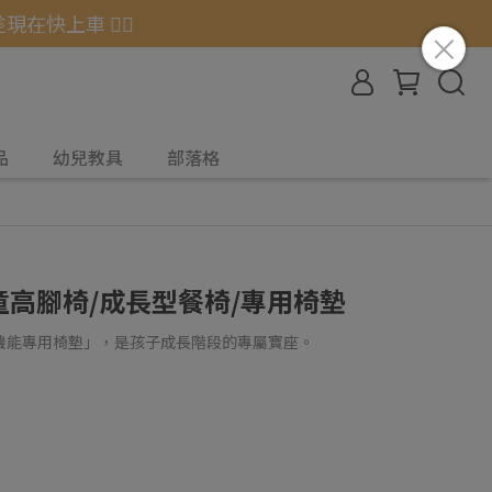
快上車 🏃‍♂️
品
幼兒教具
部落格
兒童高腳椅/成長型餐椅/專用椅墊
機能專用椅墊」，是孩子成長階段的專屬寶座。