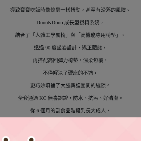
導致寶寶吃飯時像條蟲一樣扭動，甚至有滑落的風險。
Dono&Dono 成長型餐椅系統，
結合了「人體工學餐椅」與「高機能專用椅墊」。
透過 90 度坐姿設計，矯正體態，
再搭配高回彈力椅墊，溫柔包覆，
不僅解決了硬座的不適，
更巧妙填補了大腿與護圍間的縫隙。
全套通過 KC 無毒認證，防水、抗污、好清潔。
從 6 個月的副食品階段到長大成人，
給孩子一張「坐得住、坐得久、坐得好」的專屬寶座。