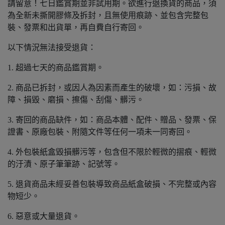
請留意！七日鑑賞期並非試用期。欲進行退換貨的商品，須
為全新未撕開膠條及拆封，且無使用痕跡、並包含完整包
裝、發票和出貨單，再自費自行寄回。
以下情況無法接受退貨：
1. 超過七天的商品鑑賞期。
2. 商品已拆封，或因人為因素而產生的破壞，如：污損、故
障、損毀、磨損、擦傷、刮傷、髒污。
3. 寄回的商品缺件，如：商品本體、配件、贈品、發票、保
證書、原廠包裝、附隨文件等任何一項未一同寄回。
4. 外包裝紙盒毀損髒污等，包含但不限於輕微的摺痕、輕微
的汙漬、原子筆筆跡、記號等。
5. 退貨商品未經妥善包裝導致商品紙盒破損、不完整或內容
物短少。
6. 惡意或大量退貨。