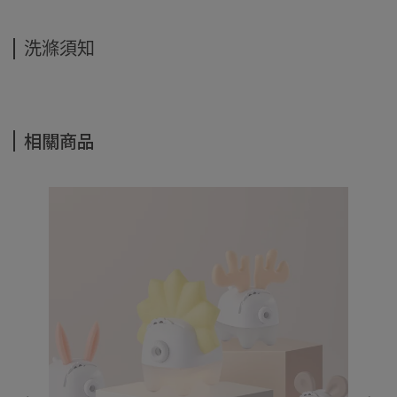
洗滌須知
相關商品
C
共
NT