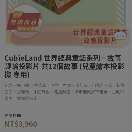
1
/
4
CubieLand 世界經典童話系列－故事
轉輪投影片 共12個故事 (兒童繪本投影
機 專用)
包含三隻小豬 、桃太郎、阿拉丁神燈、皮諾丘、自私的巨人、快樂
王子、拔蘿蔔、小紅母雞、龜兔賽跑、城市老鼠鄉下老鼠、北風和
太陽、誠實的樵夫。
建議售價
NT$3,960