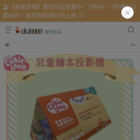
🏖️【爸氣登場】夏日特企熱賣中！1件9折、2件帶走只
要88折，省荷包趁現在快上車 🏃‍♂️