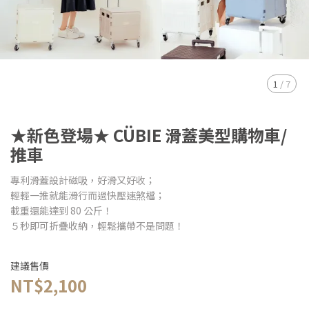
1
/
7
★新色登場★ CÜBIE 滑蓋美型購物車/
推車
專利滑蓋設計磁吸，好滑又好收；
輕輕一推就能滑行而過快壓速煞檔；
載重還能達到 80 公斤！
５秒即可折疊收納，輕鬆攜帶不是問題！
建議售價
NT$2,100