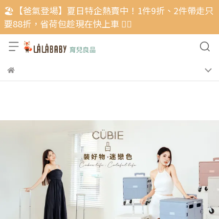
🏖️【爸氣登場】夏日特企熱賣中！1件9折、2件帶走只
要88折，省荷包趁現在快上車 🏃‍♂️