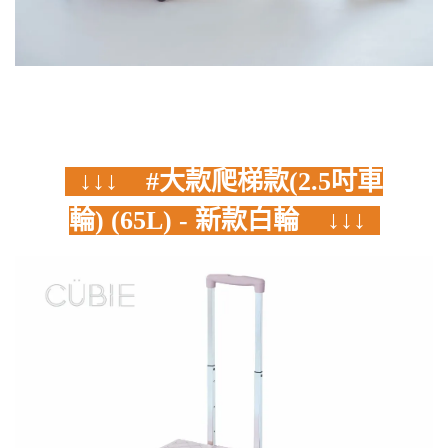
↓↓↓ #大款爬梯款(2.5吋車
輪) (65L) - 新款白輪 ↓↓↓