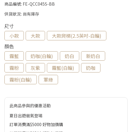
商品編號:
FE-QCC045S-BB
供貨狀況:
尚有庫存
尺寸
小款
大款
大款爬梯(2.5英吋-白輪)
顏色
霧藍
奶咖(白輪)
奶白
新奶白
霧粉
灰紫
霧藍(白輪)
奶咖
霧粉(白輪)
軍綠
此商品參與的優惠活動
夏日出遊爸氣登場
訂單消費滿$5000 好物加價購