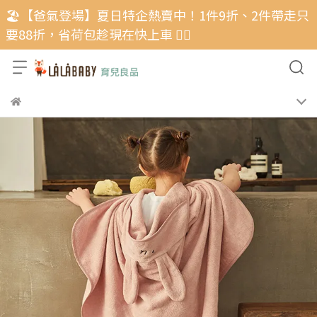
🏖️【爸氣登場】夏日特企熱賣中！1件9折、2件帶走只
要88折，省荷包趁現在快上車 🏃‍♂️