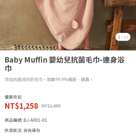
1
/
10
Baby Muffin 嬰幼兒抗菌毛巾-連身浴
巾
添加抗菌成份的毛巾，阻斷99.9%細菌、螨蟲！
優惠折扣
NT$1,258
NT$1,480
商品編號:
BJ-A001-01
供貨狀況:
尚有庫存