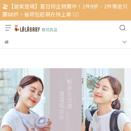
🏖️【爸氣登場】夏日特企熱賣中！1件9折、2件帶走只
要88折，省荷包趁現在快上車 🏃‍♂️