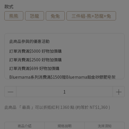
款式
熊熊
恐龍
兔兔
三件組-熊+恐龍+兔
此商品參與的優惠活動
訂單消費滿$5000 好物加價購
訂單消費滿$2500 好物加價購
訂單消費滿$699 好物加價購
Bluemama系列消費滿$1500贈Bluemama鉑金矽膠肥皂架
此商品 「 最高 」可以折抵紅利
1360
點 (約等於
NT$1,360
)
商品介紹
規格說明
洗滌須知