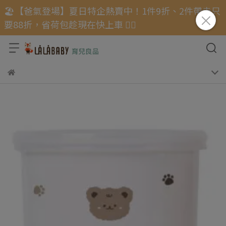
🏖️【爸氣登場】夏日特企熱賣中！1件9折、2件帶走只
要88折，省荷包趁現在快上車 🏃‍♂️