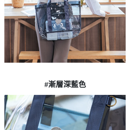
#漸層深藍色