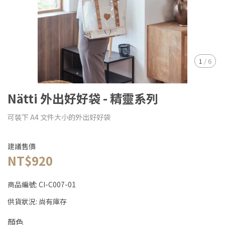
1
/
6
Nätti 外出好好袋 - 精靈系列
可裝下 A4 文件大小的外出好好袋
建議售價
NT$920
商品編號:
CI-C007-01
供貨狀況:
尚有庫存
顏色