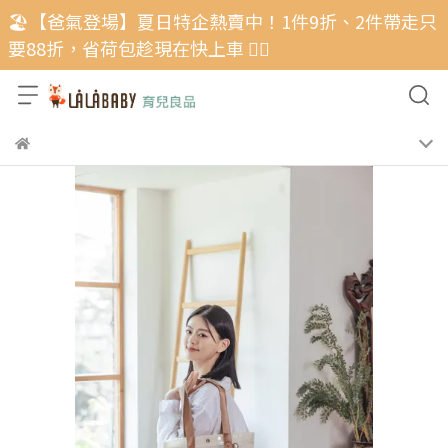
🏖️【爸氣登場】夏日特企熱賣中！1件9折、2件帶走只
要88折，省荷包趁現在快上車 🏃‍♂️