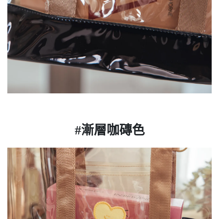
#漸層咖磚色