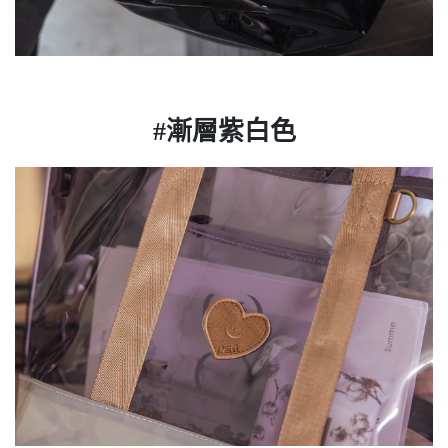
#漸層紫白色