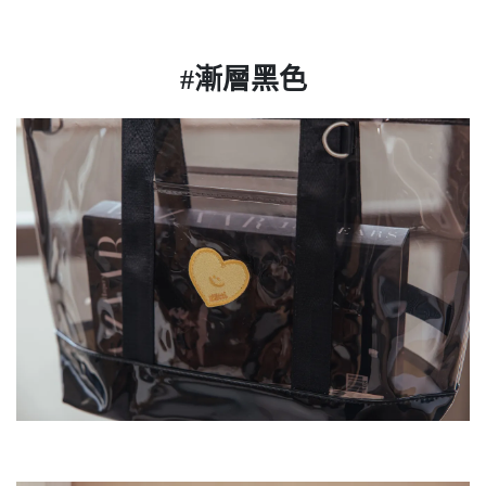
#漸層黑色