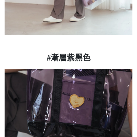
#漸層紫黑色