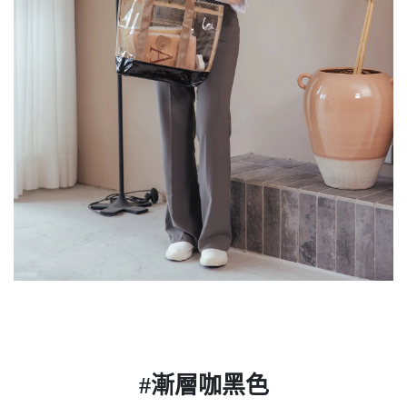
#漸層咖黑色