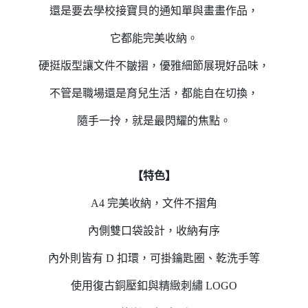
還是要去學校接寶貝的通知單與畫畫作品，
它都能完美收納。
硬挺版型讓文件不皺摺，優雅細節展現好品味，
不管是職場還是育兒生活，都能自在切換，
隨手一拎，就是最閃耀的焦點。
【特色】
A4 完美收納，文件不摺角
內側雙口袋設計，收納有序
內外則皆有 D 扣環，可掛鑰匙圈、乾洗手等
使用復古銅壓釦與精緻刺繡 LOGO